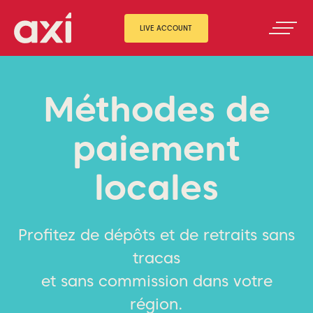
LIVE ACCOUNT
Méthodes de
paiement
locales
Profitez de dépôts et de retraits sans
tracas
et sans commission dans votre
région.