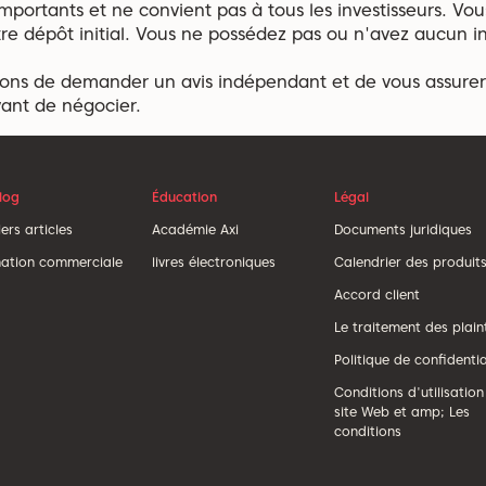
mportants et ne convient pas à tous les investisseurs. Vou
e dépôt initial. Vous ne possédez pas ou n'avez aucun int
ns de demander un avis indépendant et de vous assure
vant de négocier.
Blog
Éducation
Légal
ers articles
Académie Axi
Documents juridiques
ation commerciale
livres électroniques
Calendrier des produit
Accord client
Le traitement des plain
Politique de confidentia
Conditions d'utilisation
site Web et amp; Les
conditions