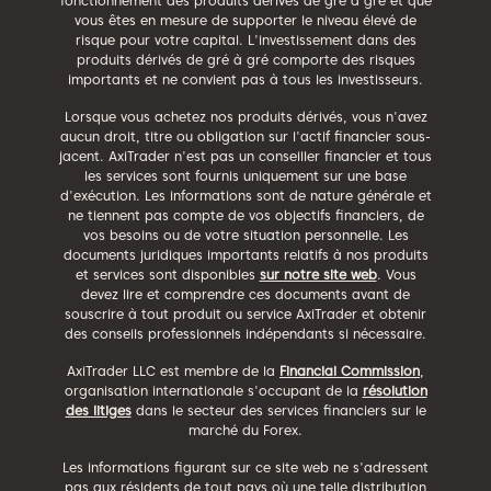
fonctionnement des produits dérivés de gré à gré et que
vous êtes en mesure de supporter le niveau élevé de
risque pour votre capital. L'investissement dans des
produits dérivés de gré à gré comporte des risques
importants et ne convient pas à tous les investisseurs.
Lorsque vous achetez nos produits dérivés, vous n'avez
aucun droit, titre ou obligation sur l'actif financier sous-
jacent. AxiTrader n'est pas un conseiller financier et tous
les services sont fournis uniquement sur une base
d'exécution. Les informations sont de nature générale et
ne tiennent pas compte de vos objectifs financiers, de
vos besoins ou de votre situation personnelle. Les
documents juridiques importants relatifs à nos produits
et services sont disponibles
sur notre site web
. Vous
devez lire et comprendre ces documents avant de
souscrire à tout produit ou service AxiTrader et obtenir
des conseils professionnels indépendants si nécessaire.
AxiTrader LLC est membre de la
Financial Commission
,
organisation internationale s'occupant de la
résolution
des litiges
dans le secteur des services financiers sur le
marché du Forex.
Les informations figurant sur ce site web ne s'adressent
pas aux résidents de tout pays où une telle distribution