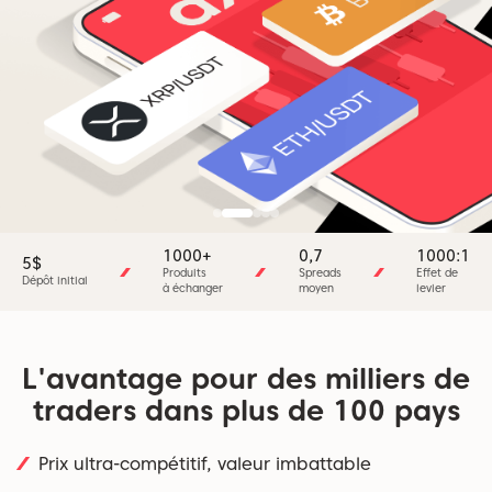
1000+
0,7
1000:1
5$
Produits
Spreads
Effet de
Dépôt initial
à échanger
moyen
levier
L'avantage pour des milliers de
traders dans plus de 100 pays
Prix ​​ultra-compétitif, valeur imbattable