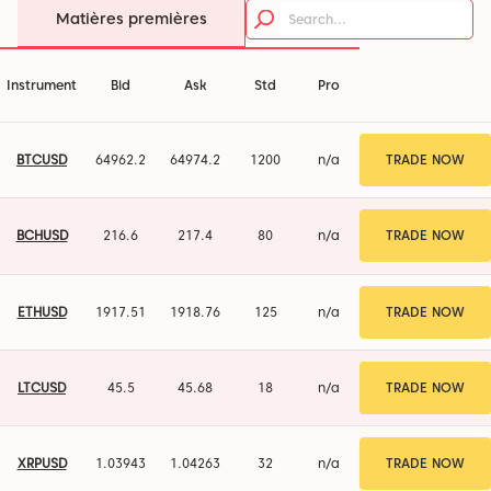
Matières premières
Instrument
Bid
Ask
Std
Pro
BTCUSD
64962.19
64974.19
1200
n/a
TRADE NOW
BCHUSD
216.6
217.4
80
n/a
TRADE NOW
ETHUSD
1917.57
1918.82
125
n/a
TRADE NOW
LTCUSD
45.5
45.68
18
n/a
TRADE NOW
XRPUSD
1.03943
1.04263
32
n/a
TRADE NOW