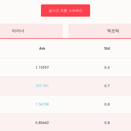
실시간 외환 스프레드
마이너
엑조틱
Ask
Std
1.15597
0.6
157.703
0.7
1.34708
0.8
0.80642
0.8