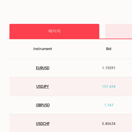
메이저
Instrument
Bid
EURUSD
1.15591
USDJPY
157.696
GBPUSD
1.347
USDCHF
0.80634